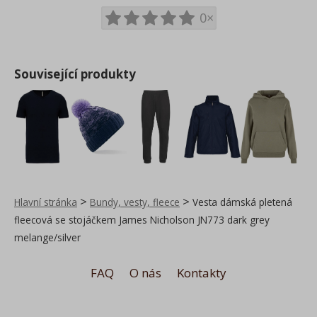
0×
Související produkty
>
>
Hlavní stránka
Bundy, vesty, fleece
Vesta dámská pletená
fleecová se stojáčkem James Nicholson JN773 dark grey
melange/silver
FAQ
O nás
Kontakty