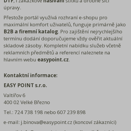
DTF
, i zakázkové
našívání
štítků a drobné šicí
Poučení o právu na odstoupení od smlouvy
úpravy.
Přestože portál využívá rozhraní e-shopu pro
maximální komfort uživatelů, funguje primárně jako
B2B a firemní katalog
. Pro zajištění nejrychlejšího
termínu dodání doporučujeme vždy ověřit aktuální
skladové zásoby. Kompletní nabídku služeb včetně
reklamních předmětů a referencí naleznete na
hlavním webu
easypoint.cz
.
Kontaktní informace:
EASY POINT s.r.o.
Valtířov 6
400 02 Velké Březno
Tel.: 724 738 198 nebo 607 239 898
e-mail: j.binova@easypoint.cz (koncoví zákazníci)