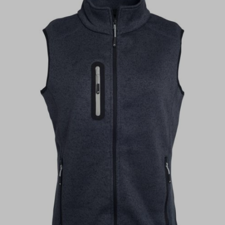
Tašky a batohy
Bundy, vesty, fleece
Softshellové bundy
Větrovky a pláštěnky
Zimní bundy
Vesty
Sportovní bundy
Pracovní bundy a vesty
Fleece
Systémové bundy 3v1
Saka, blejzry, vesty
Kalhoty, kraťasy