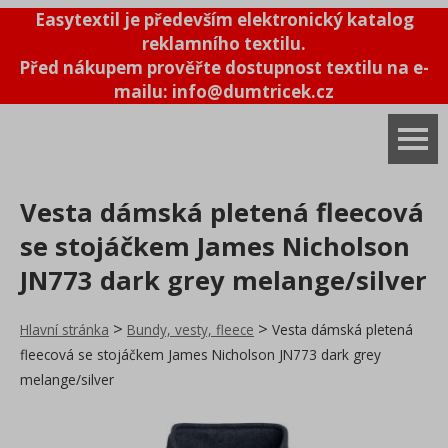
Easytextil je především elektronický katalog
Systémové bundy 3v1
reklamního textilu.
Před nákupem prověřte dostupnost textilu na e-
mailu: info@dumtricek.cz
Trička
Vesta dámská pletená fleecová
Tílka
se stojáčkem James Nicholson
Polokošile
JN773 dark grey melange/silver
Košile
>
>
Hlavní stránka
Bundy, vesty, fleece
Vesta dámská pletená
Mikiny
fleecová se stojáčkem James Nicholson JN773 dark grey
Šaty a sukně
melange/silver
Kšiltovky a čepice