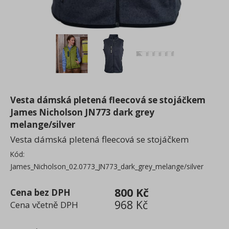
Spodní prádlo, ponožky, plavky
Froté, ručníky a osušky
Deštníky
Pracovní a bezpečnostní oblečení
Textil 3XL - 7XL
Vesta dámská pletená fleecová se stojáčkem
James Nicholson JN773 dark grey
melange/silver
Vesta dámská pletená fleecová se stojáčkem
Kód:
James_Nicholson_02.0773_JN773_dark_grey_melange/silver
800 Kč
Cena bez DPH
968 Kč
Cena včetně DPH