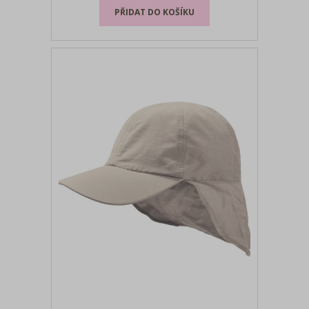
praní, nelze žehlit, nelze sušit v sušičce
velikosti: onesize