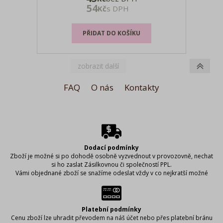
velikosti pomocí suchého zipu, nesmí se
54
Kč
s DPH
prát, nelze žehlit, nelze sušit v sušičce,
nelze chemicky čistit velikosti: onesize
FAQ
O nás
Kontakty
Dodací podmínky
Zboží je možné si po dohodě osobně vyzvednout v provozovně, nechat
si ho zaslat Zásilkovnou či společností PPL.
Vámi objednané zboží se snažíme odeslat vždy v co nejkratší možné
době, aby bylo zboží u Vás včas. Abychom to mohli zajistit, je důležité,
abyste při vyplňování dodacích údajů řádně vyplnili požadované
informace. (Může se stát, že napíšete špatně adresu či uděláte chybu ve
svém příjmení a zboží nelze doručit.) Proto si, prosím, vyplněné údaje
Platební podmínky
vždy zkontrolujte, aby se předešlo případnému zbytečnému zdržení či
Cenu zboží lze uhradit převodem na náš účet nebo přes platební bránu