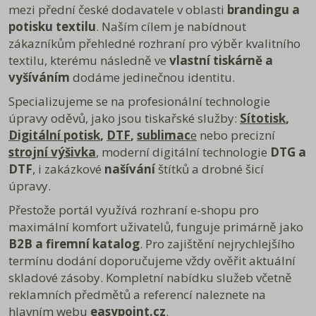
mezi přední české dodavatele v oblasti
Při kontaktu se domluvíme na následujícím postupu
brandingu a
ODEŠLETE PRODUKT ZPĚT NA DODACÍ ADRESU.
potisku textilu
. Naším cílem je nabídnout
Do balíku vložte fakturu nebo její kopii a napište text, který se jasně týká
zákazníkům přehledné rozhraní pro výběr kvalitního
důvodu výměny, vrácení nebo reklamace (případně je také možné si
stáhnout níže
Formulář pro uplatnění reklamace nebo Formulář pro
textilu, kterému následně ve
vlastní tiskárně a
odstoupení od smlouvy).
vyšívání
m
dodáme jedinečnou identitu.
U vrácení nebo výměny zboží kupující zašle nebo předá prodávajícímu
zpět bez zbytečného odkladu, nejpozději do čtrnácti (14) dnů od
Specializujeme se na profesionální technologie
odstoupení od smlouvy.
U reklamace je ze zákona lhůtu 30 dní ode dne vyzvednutí zásilky, ale
úpravy oděvů, jako jsou tiskařské služby:
Sítotisk
,
vše se snažíme vyřešit co nejrychleji.
Digitální potisk
,
DTF
,
sublimac
e
nebo precizní
Ke stažení:
strojní výšivka
,
moderní digitální technologie
DTG a
Formulář pro odstoupení od smlouvy
Formulář pro uplatnění reklamace
DTF
, i zakázkové
našívání
štítků a drobné šicí
Poučení o právu na odstoupení od smlouvy
úpravy.
Přestože portál využívá rozhraní e-shopu pro
maximální komfort uživatelů, funguje primárně jako
B2B a firemní katalog
. Pro zajištění nejrychlejšího
termínu dodání doporučujeme vždy ověřit aktuální
skladové zásoby. Kompletní nabídku služeb včetně
reklamních předmětů a referencí naleznete na
hlavním webu
easypoint.cz
.