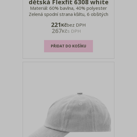
dětská Flexfit 6308 white
Materiál: 60% bavlna, 40% polyester
Zelená spodní strana kšiltu, 6 obšitých
větracích otvorů, plastové zapínání tón v
221
Kč
bez DPH
tónu, Kids: cca 50cm (vhodné pro 2-6
267
Kč
s DPH
roky), Youth: cca 54cm (vhodné pro 6-
14 let)., nesmí se prát, nelze žehlit,
nelze sušit v sušičce,