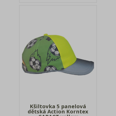
nesmí se prát velikosti: onesize
Kšiltovka 5 panelová
dětská Action Korntex