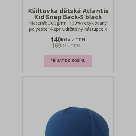
Kšiltovka dětská Atlantis
Kid Snap Back-S black
Materiál: 300g/m², 100% recyklovaný
polyester-kepr Udržitelný nástupce k
modelu Kid Snap Back (artikl: 33.0176),
140
Kč
bez DPH
plochý kšilt, recyklovaný buckram, potní
169
Kč
s DPH
pásek z recyklovaného polyesteru,
laminované přední panely, kšiltovka s
vysokým profilem, obšité vět