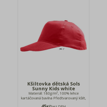
Kšiltovka dětská Sols
Sunny Kids white
Materiál: 180g/m², 100% lehce
kartáčovaná bavlna Předtvarovaný kšilt,
4 obšívané větrací otvory, nastavení
45
Kč
bez DPH