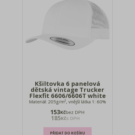
Kšiltovka 6 panelová
dětská vintage Trucker
Flexfit 6606/6606T white
Materiál: 205g/m², vnější látka 1: 60%
bavlna-twill, 40% polyester, vnější látka
153
Kč
bez DPH
2: 100% polyester Rovný střih, mírně
185
Kč
s DPH
zahnutý kšilt, přední plátěný panel
zesílený středovým švem, 8 ozdobných
švů na kšiltu, zadní strana ze síťoviny, 6