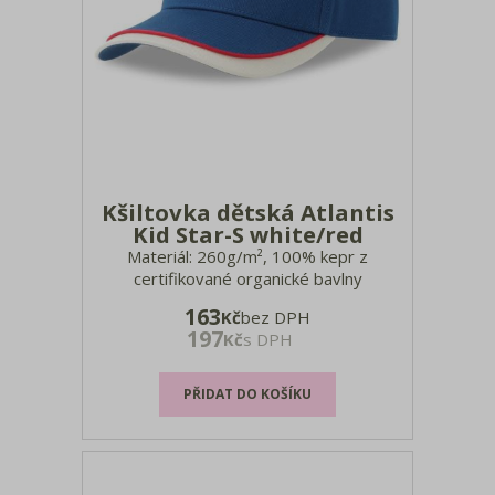
Kšiltovka dětská Atlantis
Kid Star-S white/red
Materiál: 260g/m², 100% kepr z
certifikované organické bavlny
Udržitelný nástupce k modelu Kid Star
163
Kč
bez DPH
(artikl: 33.1360), ohnutý kšilt,
197
Kč
s DPH
recyklovaný buckram, potítko, obšité
větrací otvory, suchý zip, štítek
TearAway, ruční praní, nelze žehlit, nelze
sušit v