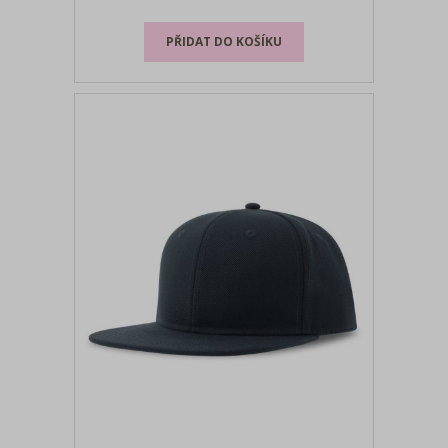
Obvod: 52,5cm, ruční praní, nelze žehlit,
nelze sušit v suši