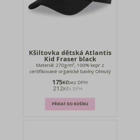
Kšiltovka dětská Atlantis
Kid Fraser black
Materiál: 270g/m², 100% kepr z
certifikované organické bavlny Ohnutý
kšilt, zapínání na sponu, štítek
175
Kč
bez DPH
TearAway, Obvod: 54cm, ruční praní,
212
Kč
s DPH
nelze žehlit, nelze sušit v sušičce, nelze
chemicky čistit velikosti: onesize