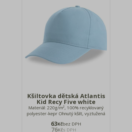
Kšiltovka dětská Atlantis
Kid Recy Five white
Materiál: 220g/m², 100% recyklovaný
polyester-kepr Ohnutý kšilt, vyztužená
přední část, 6 ozdobných švů na kšiltu,
63
Kč
bez DPH
střední profil kšiltovky, 4 obšité větrací
76
Kč
s DPH
otvory, suchý zip, štítek TearAway,