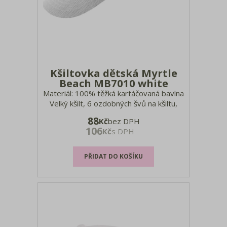
Kšiltovka dětská Myrtle
Beach MB7010 white
Materiál: 100% těžká kartáčovaná bavlna
Velký kšilt, 6 ozdobných švů na kšiltu,
polstrované potítko ze saténu, 4 obšité
88
Kč
bez DPH
větrací otvory, suchý zip, přiléhající na
106
Kč
s DPH
čelo, 54cm (od 4 let), pratelné na 40°,
ruční praní, nelze žehlit, nelze sušit v
sušičce vel