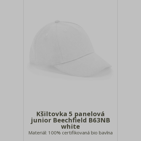
Tašky a batohy
Bundy, vesty, fleece
Saka, blejzry, vesty
Kalhoty, kraťasy
Spodní prádlo, ponožky, plavky
Froté, ručníky a osušky
Deštníky
Pracovní a bezpečnostní oblečení
Textil 3XL - 7XL
Kšiltovka 5 panelová
junior Beechfield B63NB
white
Materiál: 100% certifikovaná bio bavlna
Předtvarovaný kšilt, strukturovaná