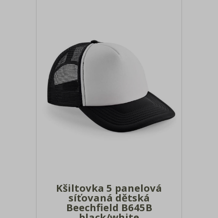
Kšiltovka 5 panelová
síťovaná dětská
Beechfield B645B
black/white