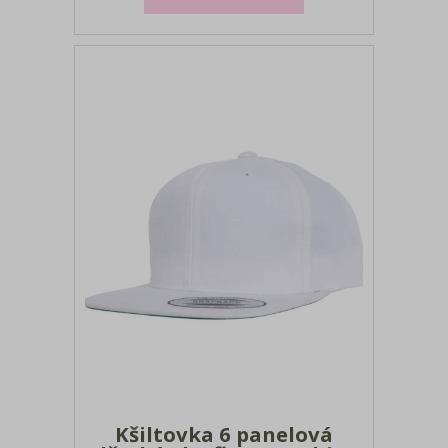
obšitých větracích o
Kšiltovka 6 panelová