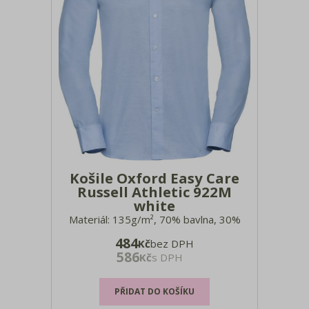
Košile Oxford Easy Care
Russell Athletic 922M
white
Materiál: 135g/m², 70% bavlna, 30%
polyester Oxford Vypasovaný střih,
484
Kč
bez DPH
částečně rozšířený límec vyztužený
586
Kč
s DPH
kosticemi, zaoblené manžety
nastavitelné pomocí 2 knoflíků, dle volby
lze nosit s manžetovými knoflíčky,
zaoblený lem, náhradní knoflíky, bez