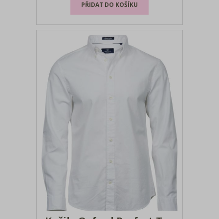
rozparkem, 1 vnitřní kapsa se suchým
zipem, 2 náprsní kapsy s klopou a kn