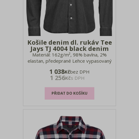
Košile denim dl. rukáv Tee
Jays TJ 4004 black denim
Materiál: 162g/m², 98% bavlna, 2%
elastan, předeprané Lehce vypasovaný
střih, zaoblený lem, Ascolite®
1 038
Kč
bez DPH
technologie pro vyšší odolnost knoflíků,
1 256
Kč
s DPH
zadní sedlo, vyrobeno z dlouhovlákné
bavlny, předepraná tkanina, pratelné na
40°, nelze sušit v sušičce Velikos