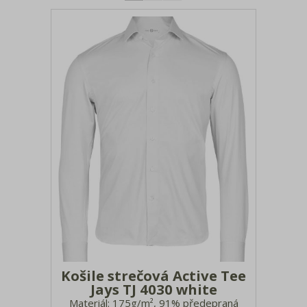
Tašky a batohy
Bundy, vesty, fleece
Saka, blejzry, vesty
Kalhoty, kraťasy
Spodní prádlo, ponožky, plavky
Froté, ručníky a osušky
Deštníky
Pracovní a bezpečnostní oblečení
Textil 3XL - 7XL
Košile strečová Active Tee
Jays TJ 4030 white
Materiál: 175g/m², 91% předepraná