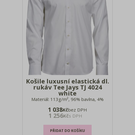
Košile luxusní elastická dl.
rukáv Tee Jays TJ 4024
white
Materiál: 113g/m², 96% bavlna, 4%
elastan Vypasovaný střih, button-under
1 038
Kč
bez DPH
límeček, zaoblený lem, záševky na
1 256
Kč
s DPH
zádech, zadní sedlo, Easy Care, snadné
žehlení Velikosti: S - 3XL Pro další
velikosti produktu nás neváhejte