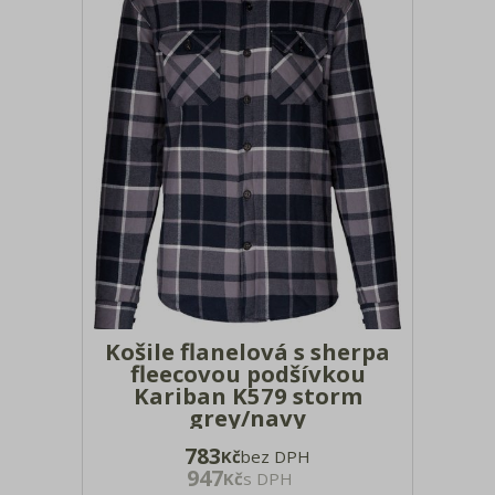
Košile flanelová s sherpa
fleecovou podšívkou
Kariban K579 storm
grey/navy
Materiál: 190g/m², 100% bavlněný
783
Kč
bez DPH
flanel, tělo podšité Sherpa fleecem z
947
Kč
s DPH
100% polyesteru, podšívka rukávů: