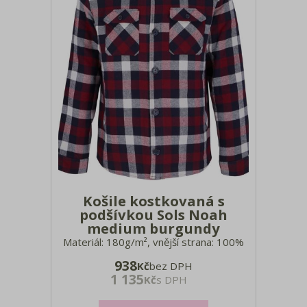
Košile kostkovaná s
podšívkou Sols Noah
medium burgundy
Materiál: 180g/m², vnější strana: 100%
bavlněný flanel, polstrování: 100%
938
Kč
bez DPH
recyklovaný polyester, podšívka: 100%
1 135
Kč
s DPH
recyklovaný polyesterový taft Košilový
límec, manžety na knoflíčky s