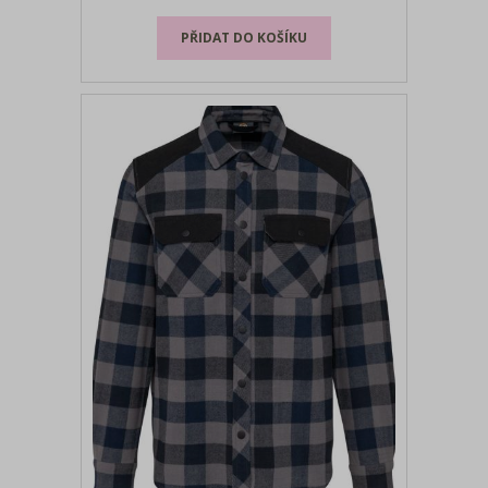
100% polyesterový taft Klasická
knoflíková léga, zaoblený lem,
nastavitelné manžety, 2 náprsní kapsy s
klopami, velmi měkký a teplý materiál,
neutrál