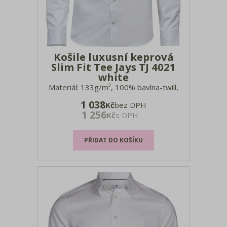
Košile luxusní keprová
Slim Fit Tee Jays TJ 4021
white
Materiál: 133g/m², 100% bavlna-twill,
barvená příze Vypasovaný střih,
1 038
Kč
bez DPH
zaoblený límec a manžety, odnímatelné
1 256
Kč
s DPH
kostice límečku, mírný žraločí límec,
zaoblený lem, Ascolite® technologie pro
vyšší odolnost knoflíků, záševky na
zádech, zadní sedlo, Easy Care,