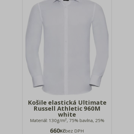
neváhejte kontaktovat. Tabulka velikostí
(rozměry
Košile elastická Ultimate
Russell Athletic 960M
white
Materiál: 130g/m², 75% bavlna, 25%
elastomultiesterové vlákno Lycra®
660
Kč
bez DPH
T400 Delší střih, vypasovaný střih,