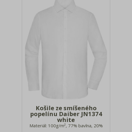
Košile ze smíšeného
popelínu Daiber JN1374
white
Materiál: 100g/m², 77% bavlna, 20%
polyamid, 3% elastan Lehce vypasovaný