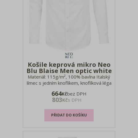
Košile keprová mikro Neo
Blu Blaise Men optic white
Materiál: 115g/m², 100% bavlna Italský
límec s jedním knoflíkem, knoflíková léga
s 7 knoflíky, zaoblené manžety
664
Kč
bez DPH
nastavitelné pomocí 2 knoflíků, štítek
803
Kč
s DPH
Tear Away, neutrální velikostní štítek,
pratelné na 40°, nežehlivé, lze sušit v
sušičce při nízké teplo