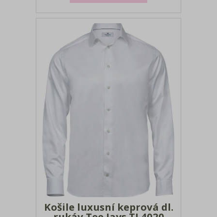
kontaktovat. Tabulka velikostí (rozměr
Košile luxusní keprová dl.
rukáv Tee Jays TJ 4020