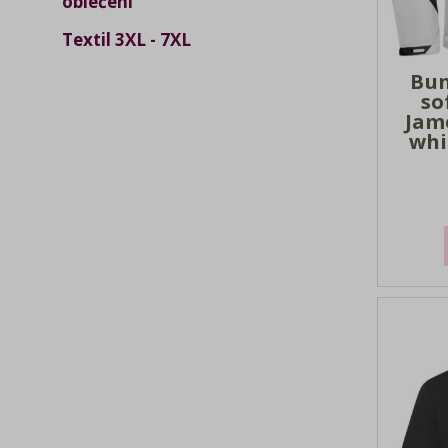
oblečení
Textil 3XL - 7XL
Bun
so
Jam
whi
Materi
vsadky:
vod
sloupe
vodní p
stran
flee