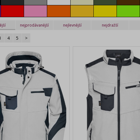
red
pink
orange
gold yellow
yellow
lime
ější
nejprodávanější
nejlevnější
nejdražší
3
4
5
>