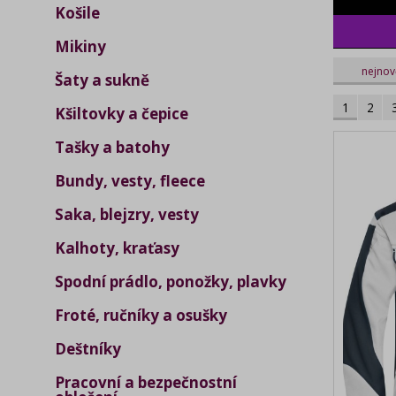
Košile
purple
Mikiny
nejnov
Šaty a sukně
1
2
Kšiltovky a čepice
Tašky a batohy
Bundy, vesty, fleece
Saka, blejzry, vesty
Kalhoty, kraťasy
Spodní prádlo, ponožky, plavky
Froté, ručníky a osušky
Deštníky
Pracovní a bezpečnostní