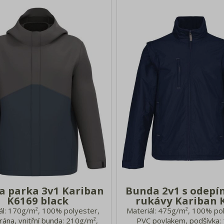
a parka 3v1 Kariban
Bunda 2v1 s odepí
K6169 black
rukávy Kariban 
ál: 170g/m², 100% polyester,
Materiál: 475g/m², 100% po
na, vnitřní bunda: 210g/m²,
PVC povlakem, podšívka