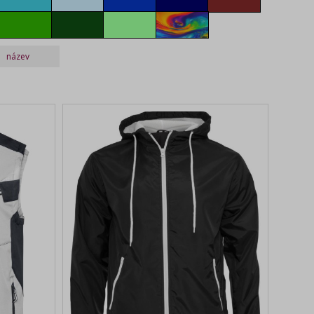
green
bottle
sage
multicolor
název