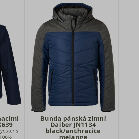
nacími
Bunda pánská zimní
K639
Daiber JN1134
black/anthracite
lyester s
melange
: 100%