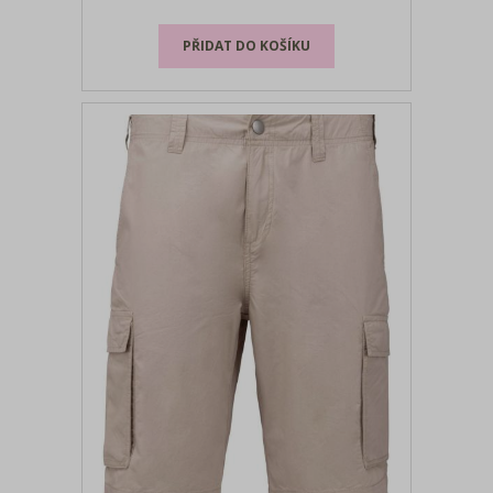
patentkou, francouzské velikosti: prosím
převeďte podle velikostní tabulky,
pratelné na 40°, nelze s