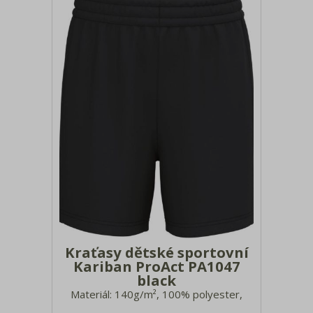
Tašky a batohy
Bundy, vesty, fleece
Saka, blejzry, vesty
Kalhoty, kraťasy
Spodní prádlo, ponožky, plavky
Froté, ručníky a osušky
Deštníky
Pracovní a bezpečnostní oblečení
Textil 3XL - 7XL
Kraťasy dětské sportovní
Kariban ProAct PA1047
black
Materiál: 140g/m², 100% polyester,
interlock Elastický pas s vnitřní šňůrkou,