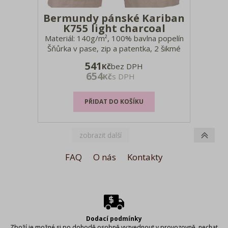
Bermundy pánské Kariban
K755 light charcoal
Materiál: 140g/m², 100% bavlna popelín
Šňůrka v pase, zip a patentka, 2 šikmé
boční kapsy včetně 1 kapsy na mince, 2
541
Kč
bez DPH
našité boční kapsy a 2 zadní kapsy s
654
Kč
s DPH
patentkou, francouzské velikosti: prosím
převeďte podle velikostní tabulky,
pratelné na 40°, nelze s
FAQ
O nás
Kontakty
Dodací podmínky
Zboží je možné si po dohodě osobně vyzvednout v provozovně, nechat