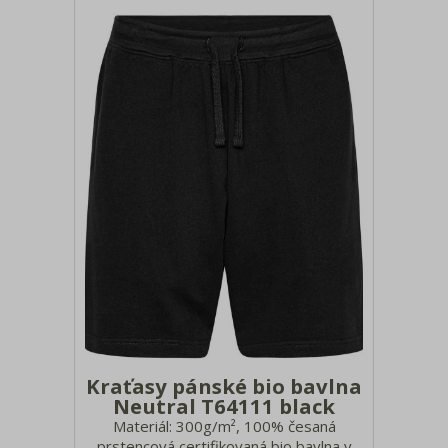
Kraťasy pánské bio bavlna
Neutral T64111 black
Materiál: 300g/m², 100% česaná
prstencová certifikovaná bio bavlna v