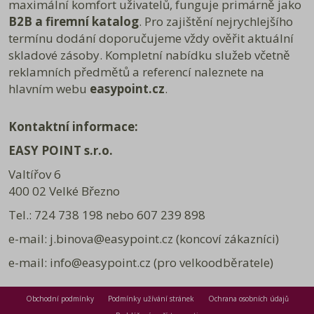
maximální komfort uživatelů, funguje primárně jako
B2B a firemní katalog
. Pro zajištění nejrychlejšího
termínu dodání doporučujeme vždy ověřit aktuální
skladové zásoby. Kompletní nabídku služeb včetně
reklamních předmětů a referencí naleznete na
hlavním webu
easypoint.cz
.
Kontaktní informace:
EASY POINT s.r.o.
Valtířov 6
400 02 Velké Březno
Tel.: 724 738 198 nebo 607 239 898
e-mail: j.binova@easypoint.cz (koncoví zákazníci)
e-mail: info@easypoint.cz (pro velkoodběratele)
Obchodní podmínky
Podmínky užívání stránek
Ochrana osobních údajů