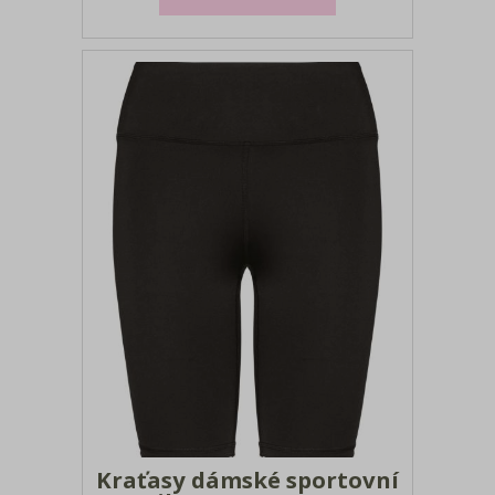
nelze chemicky čistit Velikosti: XS - XXL
Pro další velikosti produktu nás
neváhejte kontaktovat Tabulka velikostí
(rozměry se mohou lišit o 5%)
Kraťasy dámské sportovní