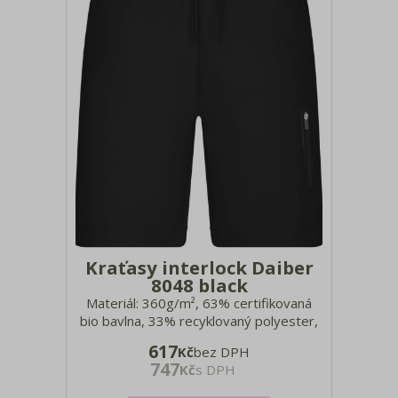
Kraťasy interlock Daiber
8048 black
Materiál: 360g/m², 63% certifikovaná
bio bavlna, 33% recyklovaný polyester,
4% elastan, těžká interlocková tkanina
617
Kč
bez DPH
Elastický pas se šňůrkou, přední kapsa
747
Kč
s DPH
na zip, 2 boční kapsy, zadní kapsa na zip
Velikosti: S - 3XL Pro další velikosti