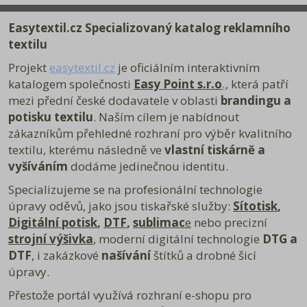
Produkt odeslat na adresu
Easy Point s.r.o.
Easytextil.cz Specializovaný katalog reklamního
Valtířov 6
400 02 Velké Březno
textilu
Jak postupovat
Napište nám na e-mail: info@easypoint.cz
Projekt
easytextil.cz
je oficiálním interaktivním
Nebo nám můžete zavolat na tel. č. 724 738 198 v pracovní době 7:00 -
katalogem společnosti
Easy Point s.r.o
.
, která patří
15:30.
mezi přední české dodavatele v oblasti
Při kontaktu se domluvíme na následujícím postupu
brandingu a
ODEŠLETE PRODUKT ZPĚT NA DODACÍ ADRESU.
potisku textilu
. Naším cílem je nabídnout
Do balíku vložte fakturu nebo její kopii a napište text, který se jasně týká
zákazníkům přehledné rozhraní pro výběr kvalitního
důvodu výměny, vrácení nebo reklamace (případně je také možné si
stáhnout níže
Formulář pro uplatnění reklamace nebo Formulář pro
textilu, kterému následně ve
vlastní tiskárně a
odstoupení od smlouvy).
vyšívání
m
dodáme jedinečnou identitu.
U vrácení nebo výměny zboží kupující zašle nebo předá prodávajícímu
zpět bez zbytečného odkladu, nejpozději do čtrnácti (14) dnů od
Specializujeme se na profesionální technologie
odstoupení od smlouvy.
U reklamace je ze zákona lhůtu 30 dní ode dne vyzvednutí zásilky, ale
úpravy oděvů, jako jsou tiskařské služby:
Sítotisk
,
vše se snažíme vyřešit co nejrychleji.
Digitální potisk
,
DTF
,
sublimac
e
nebo precizní
Ke stažení:
strojní výšivka
,
moderní digitální technologie
DTG a
Formulář pro odstoupení od smlouvy
Formulář pro uplatnění reklamace
DTF
, i zakázkové
našívání
štítků a drobné šicí
Poučení o právu na odstoupení od smlouvy
úpravy.
Přestože portál využívá rozhraní e-shopu pro