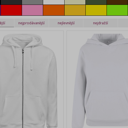
red
pink
orange
gold yellow
yellow
lime
ější
nejprodávanější
nejlevnější
nejdražší