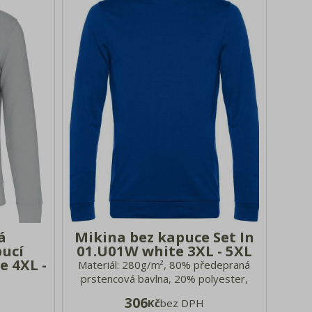
á
Mikina bez kapuce Set In
pucí
01.U01W white 3XL - 5XL
e 4XL -
Materiál: 280g/m², 80% předepraná
prstencová bavlna, 20% polyester,
česaná
heather grey: 92% bavlna, 8% viskóza,
306
Kč
bez DPH
lna, 15%
další heather barvy: 60% bavlna, 40%