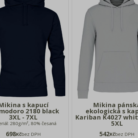
Mikina s kapucí
Mikina pánsk
modoro 2180 black
ekologická s ka
3XL - 7XL
Kariban K4027 whit
5XL
riál: 280g/m², 80% česaná
ová bavlna, 20% polyester 2-
Materiál: 280g/m², 85% 
698
542
Kč
bez DPH
Kč
bez DPH
kapuce se šňůrkou, žebrované
certifikovaná organická bav