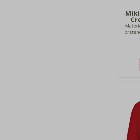
Miki
Cr
Materi
prsten
polyeste
úpl
elast
pov
počesan