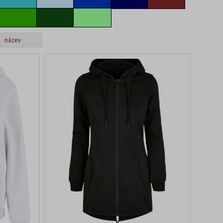
green
bottle
sage
název