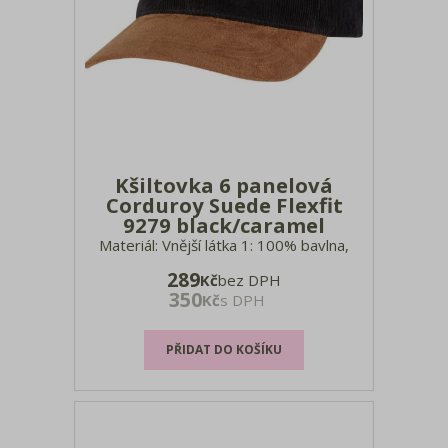
Kšiltovka 6 panelová
Corduroy Suede Flexfit
9279 black/caramel
Materiál: Vnější látka 1: 100% bavlna,
manšestr, vnější látka 2: 100% polyester
289
Kč
bez DPH
Kšilt z umělého semiše, 4 ozdobné švy
350
Kč
s DPH
na kšiltu, uvnitř Flexfit® potní pásek,
obšité větrací otvory, látkový pásek s
kovovým zapínáním, ruční praní, nesmí
se prát velikosti: