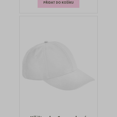
pouze čistit houbičkou velikosti: onesize