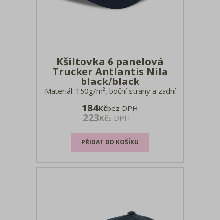
Kšiltovka 6 panelová
Trucker Antlantis Nila
black/black
Materiál: 150g/m², boční strany a zadní
strana: 95% recyklovaný polyester, 5%
184
Kč
bez DPH
elastan, kšilt a přední panel: 100%
223
Kč
s DPH
recyklovaný polyester, kepr Vnitřní kšilt
z recyklovaného plastu, ekologická
voděodpudivá úprava (bez PFC), 6
ozdobných švů na kšiltu, střed