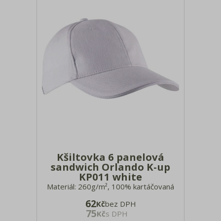
Kšiltovka 6 panelová
sandwich Orlando K-up
KP011 white
Materiál: 260g/m², 100% kartáčovaná
bavlna 6 ozdobných švů na kšiltu,
62
Kč
bez DPH
sandwich v kontrastní barvě, obšité
75
Kč
s DPH
větrací otvory, látkový pásek s kovovým