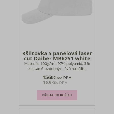
Kšiltovka 5 panelová laser
cut Daiber MB6251 white
Materiál: 100g/m², 97% polyamid, 3%
elastan 6 ozdobných švů na kšiltu,
měkká potní páska, laminovaný přední
156
Kč
bez DPH
panel, laserované větrací otvory,
189
Kč
s DPH
zapínání na suchý zip s elastickým
páskem a plastovou sponou, pratelné
na 40°, ruční praní, nelze sušit v sušičc