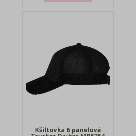
onesize
Kšiltovka 6 panelová
Trucker Daiber MB6254