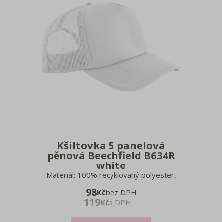
Kšiltovka 5 panelová
pěnová Beechfield B634R
white
Materiál: 100% recyklovaný polyester,
boční strany a zadní strana: 100%
98
Kč
bez DPH
recyklovaný polyester Předtvarovaný
119
Kč
s DPH
kšilt, 6 ozdobných švů na kšiltu, síťovina
na bocích a vzadu, štítek Tear Away,