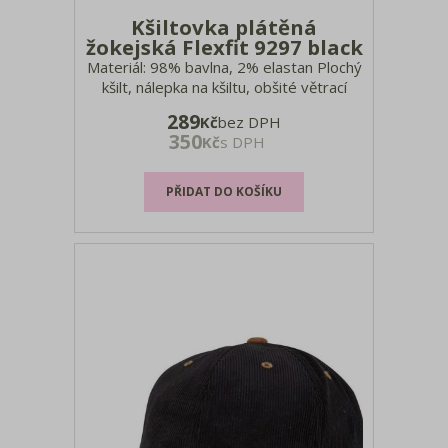
Kšiltovka plátěná
žokejská Flexfit 9297 black
Materiál: 98% bavlna, 2% elastan Plochý
kšilt, nálepka na kšiltu, obšité větrací
otvory, nastavitelné zapínání na klip s
289
Kč
bez DPH
páskou, ruční praní, nesmí se prát
350
Kč
s DPH
velikosti: onesize