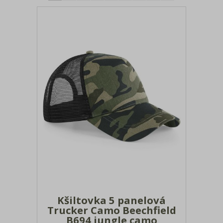
Tašky a batohy
Bundy, vesty, fleece
Saka, blejzry, vesty
Kalhoty, kraťasy
Spodní prádlo, ponožky, plavky
Froté, ručníky a osušky
Deštníky
Pracovní a bezpečnostní oblečení
Textil 3XL - 7XL
Kšiltovka 5 panelová
Trucker Camo Beechfield
B694 jungle camo