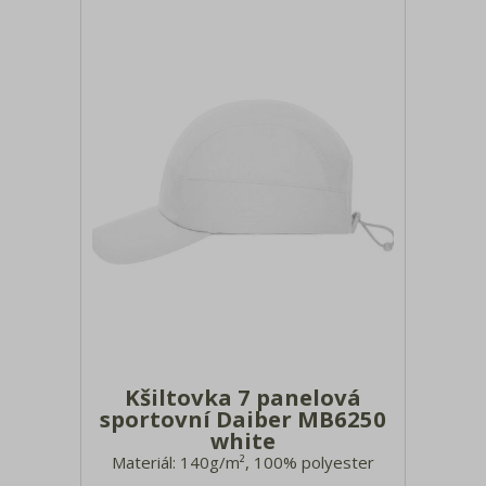
Kšiltovka 7 panelová
sportovní Daiber MB6250
white
Materiál: 140g/m², 100% polyester
mikrovlákno Elastická šňůrka se