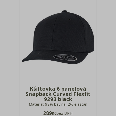
Kšiltovka 6 panelová
Snapback Curved Flexfit
9293 black
Materiál: 98% bavlna, 2% elastan
Předtvarovaný kšilt, nálepka na kšiltu, 8
289
Kč
bez DPH
ozdobných švů na kšiltu, uvnitř Flexfit®