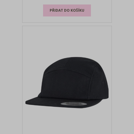
zapínáním, odolná, pružná tkanina,
certifikovaná veganská výroba bez
živočišných přísad, pratelné na 30°, ne