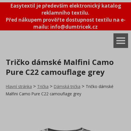
Easytextil je především elektronický katalog
Systémové bundy 3v1
reklamního textilu.
Před nákupem prověřte dostupnost textilu na e-
mailu: info@dumtricek.cz
Trička
Tričko dámské Malfini Camo
Unisex-pánská trička
Pure C22 camouflage grey
Dámská trička
>
>
>
Hlavní stránka
Silnější trička
Trička
Dámská trička
Tričko dámské
Malfini Camo Pure C22 camouflage grey
Letní-slabší trička
Sportovní trička
Trička s dlouhým rukávem