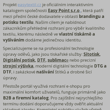
Napište nám na e-mail: info@easypoint.cz
Projekt
easytextil.cz
je oficiálním interaktivním
Nebo nám můžete zavolat na tel. č. 724 738 198 v pracovní době 7:00 -
katalogem společnosti
Easy Point s.r.o
.
, která patří
15:30.
mezi přední české dodavatele v oblasti
Při kontaktu se domluvíme na následujícím postupu
brandingu a
ODEŠLETE PRODUKT ZPĚT NA DODACÍ ADRESU.
potisku textilu
. Naším cílem je nabídnout
Do balíku vložte fakturu nebo její kopii a napište text, který se jasně týká
zákazníkům přehledné rozhraní pro výběr kvalitního
důvodu výměny, vrácení nebo reklamace (případně je také možné si
stáhnout níže
Formulář pro uplatnění reklamace nebo Formulář pro
textilu, kterému následně ve
vlastní tiskárně a
odstoupení od smlouvy).
vyšívání
m
dodáme jedinečnou identitu.
U vrácení nebo výměny zboží kupující zašle nebo předá prodávajícímu
zpět bez zbytečného odkladu, nejpozději do čtrnácti (14) dnů od
Specializujeme se na profesionální technologie
odstoupení od smlouvy.
U reklamace je ze zákona lhůtu 30 dní ode dne vyzvednutí zásilky, ale
úpravy oděvů, jako jsou tiskařské služby:
Sítotisk
,
vše se snažíme vyřešit co nejrychleji.
Digitální potisk
,
DTF
,
sublimac
e
nebo precizní
Ke stažení:
strojní výšivka
,
moderní digitální technologie
DTG a
Formulář pro odstoupení od smlouvy
Formulář pro uplatnění reklamace
DTF
, i zakázkové
našívání
štítků a drobné šicí
Poučení o právu na odstoupení od smlouvy
úpravy.
Přestože portál využívá rozhraní e-shopu pro
maximální komfort uživatelů, funguje primárně jako
B2B a firemní katalog
. Pro zajištění nejrychlejšího
termínu dodání doporučujeme vždy ověřit aktuální
skladové zásoby. Kompletní nabídku služeb včetně