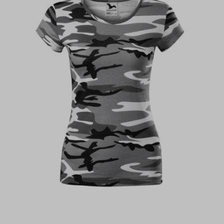
Trička oversize
Dětská trička
Tílka
Polokošile
Košile
Mikiny
Šaty a sukně
Kšiltovky a čepice
Tašky a batohy
Bundy, vesty, fleece
Saka, blejzry, vesty
Kalhoty, kraťasy