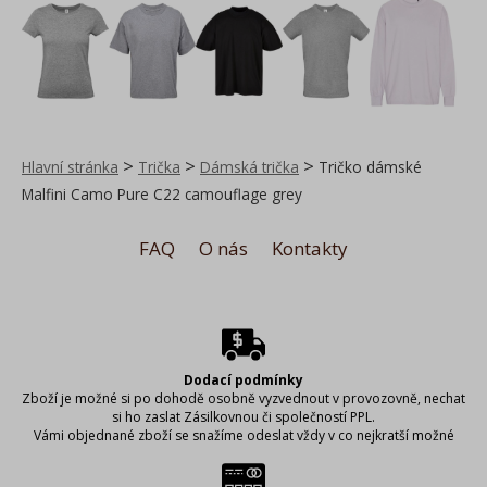
>
>
>
Hlavní stránka
Trička
Dámská trička
Tričko dámské
Malfini Camo Pure C22 camouflage grey
FAQ
O nás
Kontakty
Dodací podmínky
Zboží je možné si po dohodě osobně vyzvednout v provozovně, nechat
si ho zaslat Zásilkovnou či společností PPL.
Vámi objednané zboží se snažíme odeslat vždy v co nejkratší možné
době, aby bylo zboží u Vás včas. Abychom to mohli zajistit, je důležité,
abyste při vyplňování dodacích údajů řádně vyplnili požadované