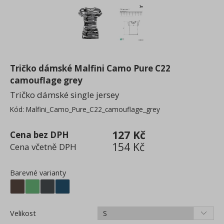
Spodní prádlo, ponožky, plavky
Froté, ručníky a osušky
Deštníky
Pracovní a bezpečnostní oblečení
Tričko dámské Malfini Camo Pure C22
camouflage grey
Textil 3XL - 7XL
Tričko dámské single jersey
Kód:
Malfini_Camo_Pure_C22_camouflage_grey
127 Kč
Cena bez DPH
154 Kč
Cena včetně DPH
Barevné varianty
Velikost